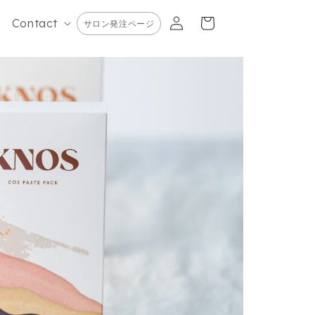
カ
グ
ー
Contact
サロン発注ページ
イ
ト
ン