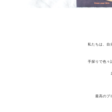
私たちは、自
手探りで色々
最高のプ