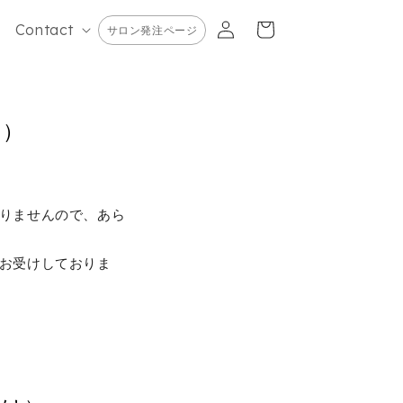
カ
グ
ー
Contact
サロン発注ページ
イ
ト
ン
け）
りませんので、あら
お受けしておりま