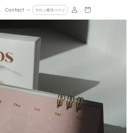
カ
グ
ー
Contact
サロン発注ページ
イ
ト
ン