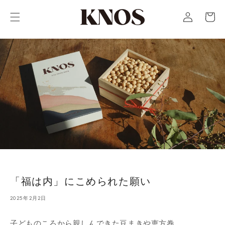
コンテ
カ
グ
ンツに
ー
進む
イ
ト
ン
「福は内」にこめられた願い
2025年2月2日
子どものころから親しんできた豆まきや恵方巻。