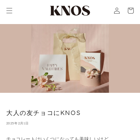
コンテ
カ
グ
ンツに
ー
進む
イ
ト
ン
大人の友チョコにKNOS
2025年2月1日
チョコレートはいくつになっても美味しいけど、